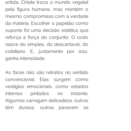
artista. Cirlete troca o mundo vegetal 
pela figura humana, mas mantém o 
mesmo compromisso com a verdade 
da matéria. Escolher o papelão como 
suporte foi uma decisão estética que 
reforça a força do conjunto. O rosto 
nasce do simples, do descartável, do 
cotidiano. E, justamente por isso, 
ganha intensidade.
As faces não são retratos no sentido 
convencional. Elas surgem como 
vestígios emocionais, como estados 
internos pintados no instante. 
Algumas carregam delicadeza, outras 
têm dureza, outras parecem se 
dissolver ou se recompor. A artista 
começa observando pessoas reais, 
mas rapidamente abandona essa 