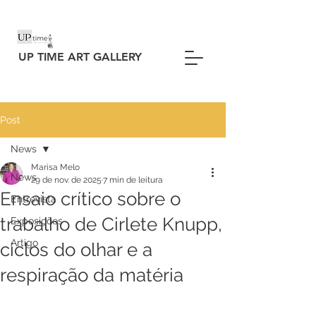
UP TIME ART GALLERY
Post
News
Marisa Melo
News
29 de nov. de 2025
7 min de leitura
Ensaio crítico sobre o
Entrevista
trabalho de Cirlete Knupp,
Exposições
Artigo
ciclos do olhar e a
respiração da matéria