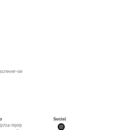
screver-se
o
Social
 99724-0909