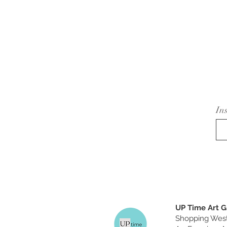
In
UP Time Art G
Shopping West